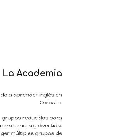
RMACIÓN
ENGLISH CLUB
BUSINESS ENGLISH
DÓNDE ESTAMOS
La Academia
do a aprender inglés en
Carballo.
 grupos reducidos para
era sencilla y divertida.
ger múltiples grupos de